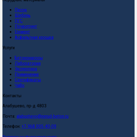
Песок
Щебень
ПГС
Почвогрунт
Цемент
Асфальтная крошка
Услуги
Бетононасосы
Лаборатория
Экспертиза
Применение
Сертификаты
ЧаВо
Контакты
Алабушево, пр-д 4803
Почта:
alabushevo@nerud-beton.ru
Телефон:
+7 968 005-40-09
Политика конфиденциальности