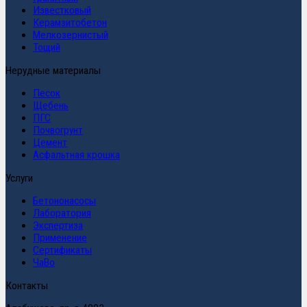
Известковый
Керамзитобетон
Мелкозернистый
Тощий
Нерудные материалы
Песок
Щебень
ПГС
Почвогрунт
Цемент
Асфальтная крошка
Услуги
Бетононасосы
Лаборатория
Экспертиза
Применение
Сертификаты
ЧаВо
Контакты