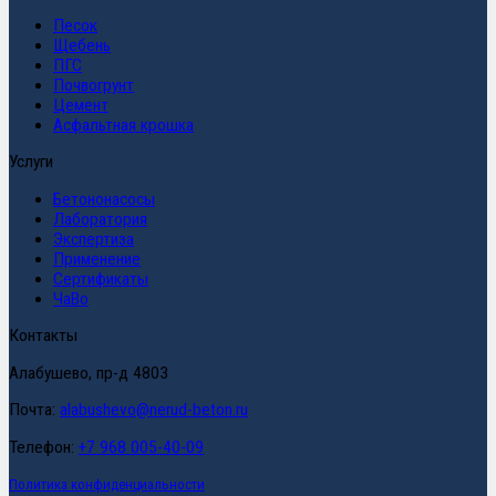
Песок
Щебень
ПГС
Почвогрунт
Цемент
Асфальтная крошка
Услуги
Бетононасосы
Лаборатория
Экспертиза
Применение
Сертификаты
ЧаВо
Контакты
Алабушево, пр-д 4803
Почта:
alabushevo@nerud-beton.ru
Телефон:
+7 968 005-40-09
Политика конфиденциальности