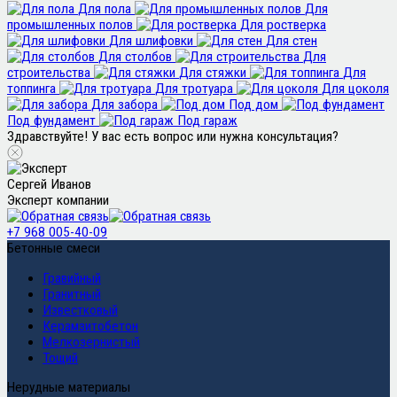
Для пола
Для
промышленных полов
Для ростверка
Для шлифовки
Для стен
Для столбов
Для
строительства
Для стяжки
Для
топпинга
Для тротуара
Для цоколя
Для забора
Под дом
Под фундамент
Под гараж
Здравствуйте! У вас есть вопрос или нужна консультация?
Сергей Иванов
Эксперт компании
+7 968 005-40-09
Бетонные смеси
Гравийный
Гранитный
Известковый
Керамзитобетон
Мелкозернистый
Тощий
Нерудные материалы